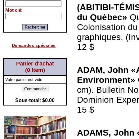
(ABITIBI-TÉMI
Mot clé:
du Québec»
Qu
Colonisation du 
graphiques. (In
12 $
Demandes spéciales
Panier d'achat
ADAM, John «A 
(0 Item)
Environment»
Votre panier est vide
cm). Bulletin No
Dominion Experi
Sous-total:
$0.00
15 $
ADAMS, John «M