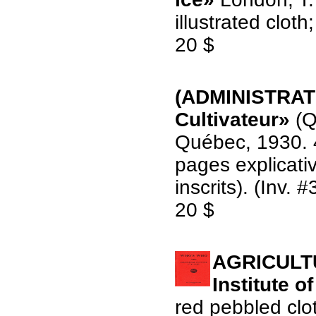
illustrated cloth
20 $
(ADMINISTRATI
Cultivateur»
(Q
Québec, 1930. 4
pages explicati
inscrits). (Inv. 
20 $
AGRICULTU
Institute 
red pebbled clot