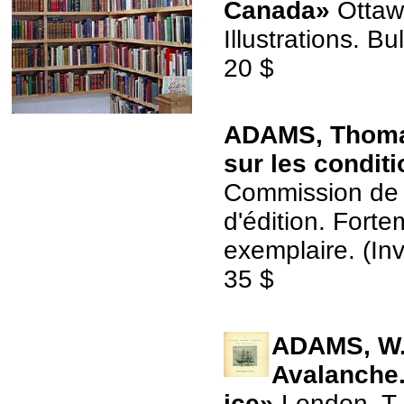
Canada»
Ottaw
Illustrations. B
20 $
ADAMS, Thomas
sur les condit
Commission de l
d'édition. Forte
exemplaire. (In
35 $
ADAMS, W.H
Avalanche.
ice»
London, T.